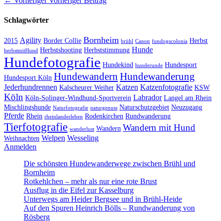
Beitragsnavigation
← Vorheriger
Vorheriger Beitrag
Beitrag:
Schlagwörter
Bornheim
Agility
2015
Border Collie
Herbst
brühl
Canon
fundogscolonia
Hunde
Herbstshooting
Herbststimmung
herbstmitHund
Hundefotografie
Hundekind
Hundesport
hunderunde
Hundewandern
Hundewanderung
Hundesport Köln
Jederhundrennen
Katzen
Katzenfotografie
Kalscheurer Weiher
KSW
Köln
Labrador
Köln-Solinger-Windhund-Sportverein
Langel am Rhein
Mischlingshunde
Naturschutzgebiet
Neuzugang
Naturfotografie
naturgenuss
Pferde
Rhein
Rodenkirchen
Rundwanderung
rheinlanderleben
Tierfotografie
Wandern mit Hund
Wandern
wanderlust
Welpen
Wesseling
Weihnachten
Anmelden
Die schönsten Hundewanderwege zwischen Brühl und
Bornheim
Rotkehlchen – mehr als nur eine rote Brust
Ausflug in die Eifel zur Kasselburg
Unterwegs am Heider Bergsee und in Brühl-Heide
Auf den Spuren Heinrich Bölls – Rundwanderung von
Rösberg