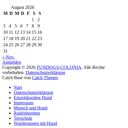
August 2026
M
D
M
D
F
S
S
1
2
3
4
5
6
7
8
9
10
11
12
13
14
15
16
17
18
19
20
21
22
23
24
25
26
27
28
29
30
31
« Nov.
Anmelden
Copyright © 2026
FUNDOGS-COLONIA
. Alle Rechte
vorbehalten.
Datenschutzerklärung
Catch Base von
Catch Themes
Nach
Start
oben
Datenschutzerklärung
scrollen
Einzelshooting Hund
Impressum
Mensch und Hund
Rudelshooting
Tierschutz
Wanderungen mit Hund