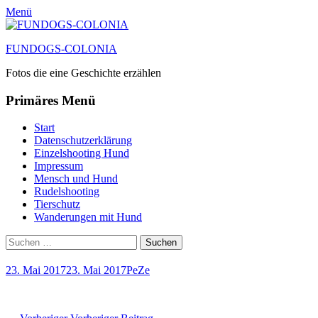
Menü
FUNDOGS-COLONIA
Fotos die eine Geschichte erzählen
Primäres Menü
Zum
Start
Inhalt
Datenschutzerklärung
springen
Einzelshooting Hund
Impressum
Mensch und Hund
Rudelshooting
Tierschutz
Wanderungen mit Hund
Suchen
Suche
nach:
Posted
Autor
23. Mai 2017
23. Mai 2017
PeZe
on
Vorheriger