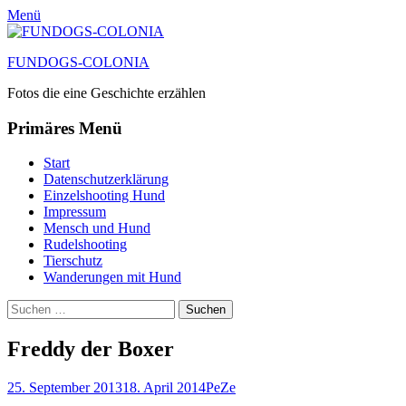
Menü
FUNDOGS-COLONIA
Fotos die eine Geschichte erzählen
Primäres Menü
Zum
Start
Inhalt
Datenschutzerklärung
springen
Einzelshooting Hund
Impressum
Mensch und Hund
Rudelshooting
Tierschutz
Wanderungen mit Hund
Suchen
Suche
nach:
Freddy der Boxer
Posted
Autor
25. September 2013
18. April 2014
PeZe
on