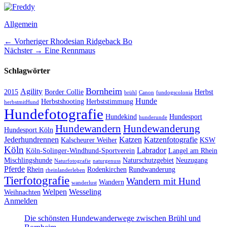
Kategorien
Allgemein
Beitragsnavigation
Vorheriger
← Vorheriger
Rhodesian Ridgeback Bo
Nächster
Beitrag:
Nächster →
Eine Rennmaus
Beitrag:
Schlagwörter
Bornheim
Agility
2015
Border Collie
Herbst
brühl
Canon
fundogscolonia
Hunde
Herbstshooting
Herbststimmung
herbstmitHund
Hundefotografie
Hundekind
Hundesport
hunderunde
Hundewandern
Hundewanderung
Hundesport Köln
Jederhundrennen
Katzen
Katzenfotografie
Kalscheurer Weiher
KSW
Köln
Labrador
Köln-Solinger-Windhund-Sportverein
Langel am Rhein
Mischlingshunde
Naturschutzgebiet
Neuzugang
Naturfotografie
naturgenuss
Pferde
Rhein
Rodenkirchen
Rundwanderung
rheinlanderleben
Tierfotografie
Wandern mit Hund
Wandern
wanderlust
Welpen
Wesseling
Weihnachten
Anmelden
Die schönsten Hundewanderwege zwischen Brühl und