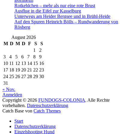
Bornheim
Rotkehlchen – mehr als nur eine rote Brust
Ausflug in die Eifel zur Kasselburg
Unterwegs am Heider Bergsee und in Brühl-Heide
Auf den Spuren Heinrich Bölls – Rundwanderung von
Rösberg
August 2026
M
D
M
D
F
S
S
1
2
3
4
5
6
7
8
9
10
11
12
13
14
15
16
17
18
19
20
21
22
23
24
25
26
27
28
29
30
31
« Nov.
Anmelden
Copyright © 2026
FUNDOGS-COLONIA
. Alle Rechte
vorbehalten.
Datenschutzerklärung
Catch Base von
Catch Themes
Nach
Start
oben
Datenschutzerklärung
scrollen
Einzelshooting Hund