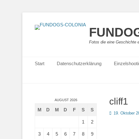
FUNDOG
Fotos die eine Geschichte 
Primäres Menü
Zum
Start
Datenschutzerklärung
Einzelshoot
Inhalt
springen
cliff1
AUGUST 2026
M
D
M
D
F
S
S
Posted
19. Oktober 2
on
1
2
3
4
5
6
7
8
9