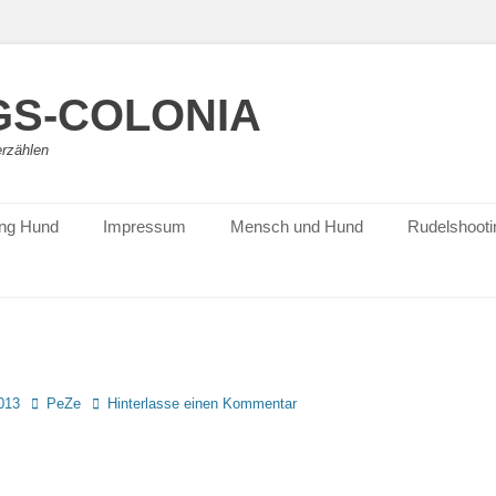
S-COLONIA
erzählen
ing Hund
Impressum
Mensch und Hund
Rudelshooti
Autor
013
PeZe
Hinterlasse einen Kommentar