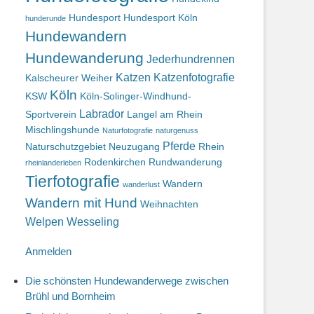
Hundesport
Hundesport Köln
hunderunde
Hundewandern
Hundewanderung
Jederhundrennen
Katzen
Katzenfotografie
Kalscheurer Weiher
Köln
KSW
Köln-Solinger-Windhund-
Labrador
Sportverein
Langel am Rhein
Mischlingshunde
Naturfotografie
naturgenuss
Pferde
Naturschutzgebiet
Neuzugang
Rhein
Rodenkirchen
Rundwanderung
rheinlanderleben
Tierfotografie
Wandern
wanderlust
Wandern mit Hund
Weihnachten
Welpen
Wesseling
Anmelden
Die schönsten Hundewanderwege zwischen
Brühl und Bornheim