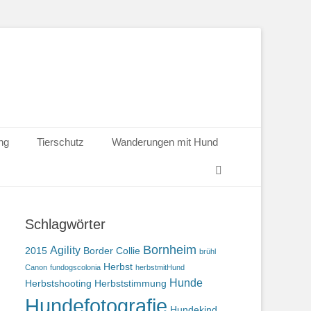
ng
Tierschutz
Wanderungen mit Hund
Suchen
Schlagwörter
Bornheim
Agility
2015
Border Collie
brühl
Herbst
Canon
fundogscolonia
herbstmitHund
Hunde
Herbstshooting
Herbststimmung
Hundefotografie
Hundekind