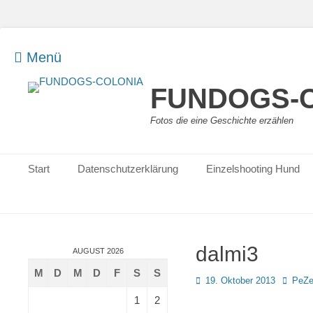
Menü
FUNDOGS-
Fotos die eine Geschichte erzählen
Primäres Menü
Zum
Start
Datenschutzerklärung
Einzelshooting Hund
Inhalt
springen
dalmi3
AUGUST 2026
M
D
M
D
F
S
S
Posted
Autor
19. Oktober 2013
PeZ
on
1
2