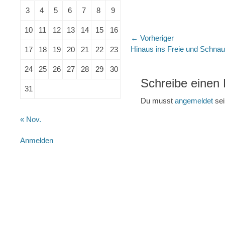
3
4
5
6
7
8
9
10
11
12
13
14
15
16
Beitragsnaviga
← Vorheriger
Vorheriger
Hinaus ins Freie und Schnau
17
18
19
20
21
22
23
Beitrag:
24
25
26
27
28
29
30
Schreibe einen
31
Du musst
angemeldet
sei
« Nov.
Anmelden