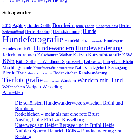
Beitragsnavigation
← Vorheriger
Vorheriger Beitrag
Beitrag:
Schlagwörter
Bornheim
Agility
2015
Border Collie
Herbst
brühl
Canon
fundogscolonia
Hunde
Herbstshooting
Herbststimmung
herbstmitHund
Hundefotografie
Hundekind
Hundesport
hunderunde
Hundewandern
Hundewanderung
Hundesport Köln
Jederhundrennen
Katzen
Katzenfotografie
Kalscheurer Weiher
KSW
Köln
Labrador
Köln-Solinger-Windhund-Sportverein
Langel am Rhein
Mischlingshunde
Naturschutzgebiet
Neuzugang
Naturfotografie
naturgenuss
Pferde
Rhein
Rodenkirchen
Rundwanderung
rheinlanderleben
Tierfotografie
Wandern mit Hund
Wandern
wanderlust
Welpen
Wesseling
Weihnachten
Anmelden
Die schönsten Hundewanderwege zwischen Brühl und
Bornheim
Rotkehlchen – mehr als nur eine rote Brust
Ausflug in die Eifel zur Kasselburg
Unterwegs am Heider Bergsee und in Brühl-Heide
Auf den Spuren Heinrich Bölls – Rundwanderung von
Rösberg