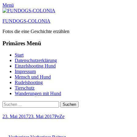
Menü
FUNDOGS-COLONIA
Fotos die eine Geschichte erzählen
Primäres Menü
Zum
Start
Inhalt
Datenschutzerklärung
springen
Einzelshooting Hund
Impressum
Mensch und Hund
Rudelshooting
Tierschutz
Wanderungen mit Hund
Suchen
Suche
nach:
Posted
Autor
23. Mai 2017
23. Mai 2017
PeZe
on
Vorheriger