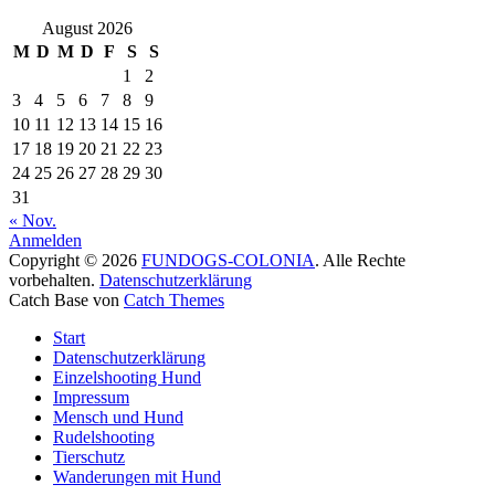
August 2026
M
D
M
D
F
S
S
1
2
3
4
5
6
7
8
9
10
11
12
13
14
15
16
17
18
19
20
21
22
23
24
25
26
27
28
29
30
31
« Nov.
Anmelden
Copyright © 2026
FUNDOGS-COLONIA
. Alle Rechte
vorbehalten.
Datenschutzerklärung
Catch Base von
Catch Themes
Nach
Start
oben
Datenschutzerklärung
scrollen
Einzelshooting Hund
Impressum
Mensch und Hund
Rudelshooting
Tierschutz
Wanderungen mit Hund