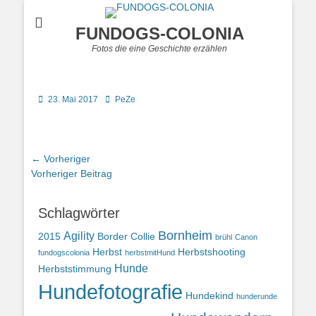
FUNDOGS-COLONIA
Fotos die eine Geschichte erzählen
Posted
Autor
23. Mai 2017
PeZe
on
Beitragsnavigation
← Vorheriger
Vorheriger
Vorheriger Beitrag
Beitrag:
Schlagwörter
Bornheim
Agility
2015
Border Collie
brühl
Canon
Herbst
Herbstshooting
fundogscolonia
herbstmitHund
Hunde
Herbststimmung
Hundefotografie
Hundekind
hunderunde