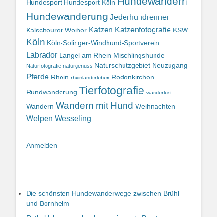
Hundewandern
Hundesport
Hundesport Köln
Hundewanderung
Jederhundrennen
Katzen
Katzenfotografie
Kalscheurer Weiher
KSW
Köln
Köln-Solinger-Windhund-Sportverein
Labrador
Langel am Rhein
Mischlingshunde
Naturschutzgebiet
Neuzugang
Naturfotografie
naturgenuss
Pferde
Rhein
Rodenkirchen
rheinlanderleben
Tierfotografie
Rundwanderung
wanderlust
Wandern mit Hund
Wandern
Weihnachten
Welpen
Wesseling
Anmelden
Die schönsten Hundewanderwege zwischen Brühl
und Bornheim