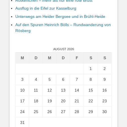
Rotkehlchen – mehr als nur eine rote Brust
Ausflug in die Eifel zur Kasselburg
Unterwegs am Heider Bergsee und in Brühl-Heide
Auf den Spuren Heinrich Bölls – Rundwanderung von
Rösberg
AUGUST 2026
M
D
M
D
F
S
S
1
2
3
4
5
6
7
8
9
10
11
12
13
14
15
16
17
18
19
20
21
22
23
24
25
26
27
28
29
30
31