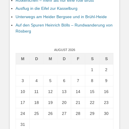
Rotkehlchen – mehr als nur eine rote Brust
Ausflug in die Eifel zur Kasselburg
Unterwegs am Heider Bergsee und in Brühl-Heide
Auf den Spuren Heinrich Bölls – Rundwanderung von
Rösberg
AUGUST 2026
M
D
M
D
F
S
S
1
2
3
4
5
6
7
8
9
10
11
12
13
14
15
16
17
18
19
20
21
22
23
24
25
26
27
28
29
30
31