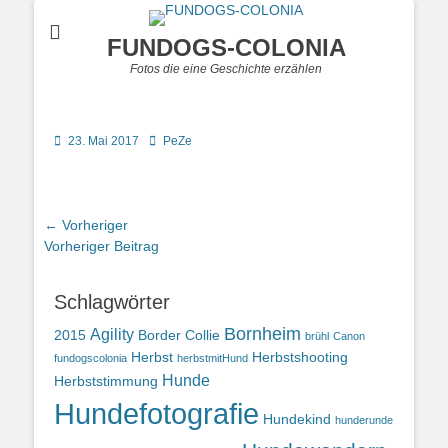
FUNDOGS-COLONIA
Fotos die eine Geschichte erzählen
Posted
Autor
23. Mai 2017
PeZe
on
Beitragsnavigation
← Vorheriger
Vorheriger
Vorheriger Beitrag
Beitrag:
Schlagwörter
Bornheim
Agility
2015
Border Collie
brühl
Canon
Herbst
Herbstshooting
fundogscolonia
herbstmitHund
Hunde
Herbststimmung
Hundefotografie
Hundekind
hunderunde