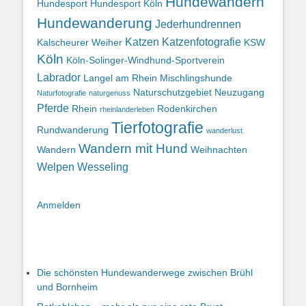
Hundewandern
Hundesport
Hundesport Köln
Hundewanderung
Jederhundrennen
Katzen
Katzenfotografie
Kalscheurer Weiher
KSW
Köln
Köln-Solinger-Windhund-Sportverein
Labrador
Langel am Rhein
Mischlingshunde
Naturschutzgebiet
Neuzugang
Naturfotografie
naturgenuss
Pferde
Rhein
Rodenkirchen
rheinlanderleben
Tierfotografie
Rundwanderung
wanderlust
Wandern mit Hund
Wandern
Weihnachten
Welpen
Wesseling
Anmelden
Die schönsten Hundewanderwege zwischen Brühl
und Bornheim