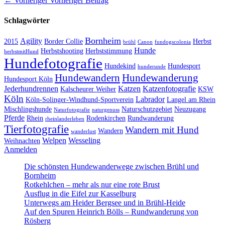
Beitragsnavigation
← Vorheriger
Vorheriger Beitrag
Beitrag:
Schlagwörter
Bornheim
Agility
2015
Border Collie
Herbst
brühl
Canon
fundogscolonia
Hunde
Herbstshooting
Herbststimmung
herbstmitHund
Hundefotografie
Hundekind
Hundesport
hunderunde
Hundewandern
Hundewanderung
Hundesport Köln
Jederhundrennen
Katzen
Katzenfotografie
Kalscheurer Weiher
KSW
Köln
Labrador
Köln-Solinger-Windhund-Sportverein
Langel am Rhein
Mischlingshunde
Naturschutzgebiet
Neuzugang
Naturfotografie
naturgenuss
Pferde
Rhein
Rodenkirchen
Rundwanderung
rheinlanderleben
Tierfotografie
Wandern mit Hund
Wandern
wanderlust
Welpen
Wesseling
Weihnachten
Anmelden
Die schönsten Hundewanderwege zwischen Brühl und
Bornheim
Rotkehlchen – mehr als nur eine rote Brust
Ausflug in die Eifel zur Kasselburg
Unterwegs am Heider Bergsee und in Brühl-Heide
Auf den Spuren Heinrich Bölls – Rundwanderung von
Rösberg