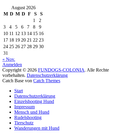
August 2026
M
D
M
D
F
S
S
1
2
3
4
5
6
7
8
9
10
11
12
13
14
15
16
17
18
19
20
21
22
23
24
25
26
27
28
29
30
31
« Nov.
Anmelden
Copyright © 2026
FUNDOGS-COLONIA
. Alle Rechte
vorbehalten.
Datenschutzerklärung
Catch Base von
Catch Themes
Nach
Start
oben
Datenschutzerklärung
scrollen
Einzelshooting Hund
Impressum
Mensch und Hund
Rudelshooting
Tierschutz
Wanderungen mit Hund