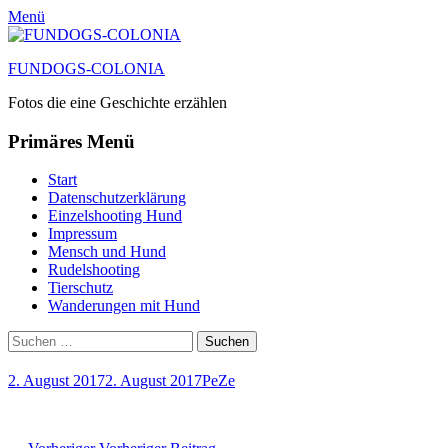
Menü
FUNDOGS-COLONIA
Fotos die eine Geschichte erzählen
Primäres Menü
Zum
Start
Inhalt
Datenschutzerklärung
springen
Einzelshooting Hund
Impressum
Mensch und Hund
Rudelshooting
Tierschutz
Wanderungen mit Hund
Suchen
Suche
nach:
Posted
Autor
2. August 2017
2. August 2017
PeZe
on
Vorheriger