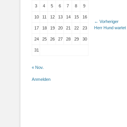
3
4
5
6
7
8
9
10
11
12
13
14
15
16
Beitragsn
← Vorheriger
Vorheriger
Herr Hund wartet
17
18
19
20
21
22
23
Beitrag:
24
25
26
27
28
29
30
31
« Nov.
Anmelden