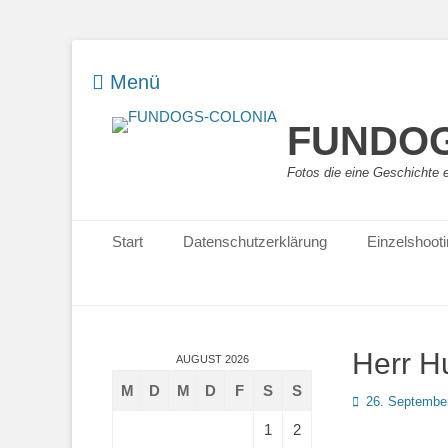
Menü
FUNDOG
Fotos die eine Geschichte 
Primäres Menü
Zum
Start
Datenschutzerklärung
Einzelshoot
Inhalt
springen
Herr H
AUGUST 2026
M
D
M
D
F
S
S
Posted
26. Septembe
on
1
2