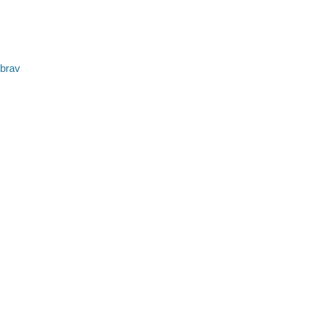
avigation
 brav