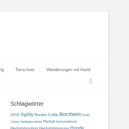
ng
Tierschutz
Wanderungen mit Hund
Suchen
Schlagwörter
Bornheim
Agility
2015
Border Collie
brühl
Herbst
Canon
fundogscolonia
herbstmitHund
Hunde
Herbstshooting
Herbststimmung