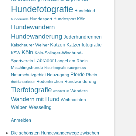
Hundefotografie
Hundekind
Hundesport
Hundesport Köln
hunderunde
Hundewandern
Hundewanderung
Jederhundrennen
Katzen
Katzenfotografie
Kalscheurer Weiher
Köln
KSW
Köln-Solinger-Windhund-
Labrador
Sportverein
Langel am Rhein
Mischlingshunde
Naturfotografie
naturgenuss
Pferde
Naturschutzgebiet
Neuzugang
Rhein
Rodenkirchen
Rundwanderung
rheinlanderleben
Tierfotografie
Wandern
wanderlust
Wandern mit Hund
Weihnachten
Welpen
Wesseling
Anmelden
Die schönsten Hundewanderwege zwischen