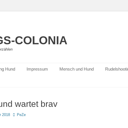
S-COLONIA
erzählen
ing Hund
Impressum
Mensch und Hund
Rudelshooti
und wartet brav
Autor
r 2018
PeZe