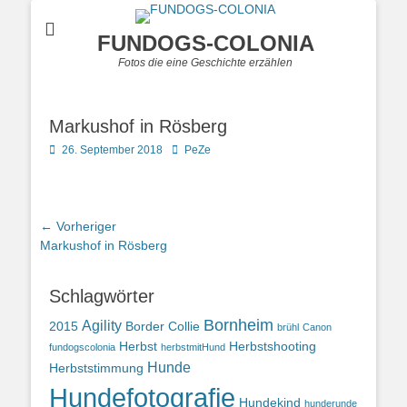
FUNDOGS-COLONIA
Fotos die eine Geschichte erzählen
Markushof in Rösberg
Posted
Autor
26. September 2018
PeZe
on
Beitragsnavigation
← Vorheriger
Vorheriger
Markushof in Rösberg
Beitrag:
Schlagwörter
Bornheim
Agility
2015
Border Collie
brühl
Canon
Herbst
Herbstshooting
fundogscolonia
herbstmitHund
Hunde
Herbststimmung
Hundefotografie
Hundekind
hunderunde