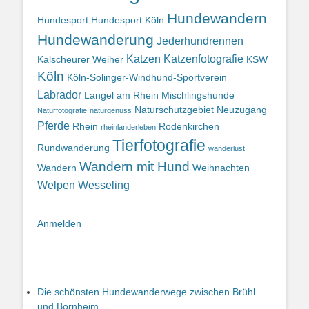
Hundewandern
Hundesport
Hundesport Köln
Hundewanderung
Jederhundrennen
Katzen
Katzenfotografie
Kalscheurer Weiher
KSW
Köln
Köln-Solinger-Windhund-Sportverein
Labrador
Langel am Rhein
Mischlingshunde
Naturschutzgebiet
Neuzugang
Naturfotografie
naturgenuss
Pferde
Rhein
Rodenkirchen
rheinlanderleben
Tierfotografie
Rundwanderung
wanderlust
Wandern mit Hund
Wandern
Weihnachten
Welpen
Wesseling
Anmelden
Die schönsten Hundewanderwege zwischen Brühl
und Bornheim