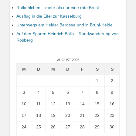
Rotkehlchen – mehr als nur eine rote Brust
Ausflug in die Eifel zur Kasselburg
Unterwegs am Heider Bergsee und in Brühl-Heide
Auf den Spuren Heinrich Bölls – Rundwanderung von
Rösberg
AUGUST 2026
M
D
M
D
F
S
S
1
2
3
4
5
6
7
8
9
10
11
12
13
14
15
16
17
18
19
20
21
22
23
24
25
26
27
28
29
30