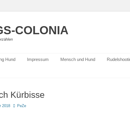
S-COLONIA
erzählen
ing Hund
Impressum
Mensch und Hund
Rudelshooti
ich Kürbisse
Autor
r 2018
PeZe