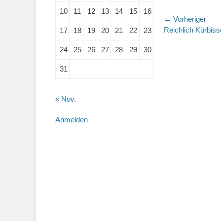
10
11
12
13
14
15
16
Beitragsn
← Vorheriger
Vorheriger
Reichlich Kürbiss
17
18
19
20
21
22
23
Beitrag:
24
25
26
27
28
29
30
31
« Nov.
Anmelden