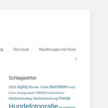
ng
Tierschutz
Wanderungen mit Hund
Suchen
Schlagwörter
Bornheim
Agility
2015
Border Collie
brühl
Herbst
Canon
fundogscolonia
herbstmitHund
Hunde
Herbstshooting
Herbststimmung
Hundefotografie
Hundekind