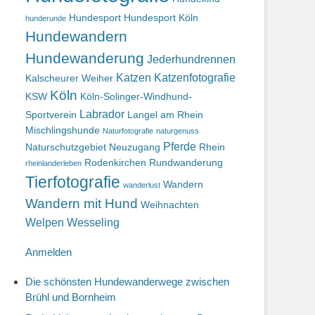
Hundesport
Hundesport Köln
hunderunde
Hundewandern
Hundewanderung
Jederhundrennen
Katzen
Katzenfotografie
Kalscheurer Weiher
Köln
KSW
Köln-Solinger-Windhund-
Labrador
Sportverein
Langel am Rhein
Mischlingshunde
Naturfotografie
naturgenuss
Pferde
Naturschutzgebiet
Neuzugang
Rhein
Rodenkirchen
Rundwanderung
rheinlanderleben
Tierfotografie
Wandern
wanderlust
Wandern mit Hund
Weihnachten
Welpen
Wesseling
Anmelden
Die schönsten Hundewanderwege zwischen
Brühl und Bornheim