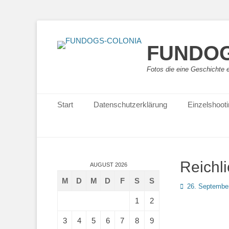
FUNDOG
Fotos die eine Geschichte 
Primäres Menü
Zum
Start
Datenschutzerklärung
Einzelshoot
Inhalt
springen
Reichl
AUGUST 2026
M
D
M
D
F
S
S
Posted
26. Septembe
on
1
2
3
4
5
6
7
8
9