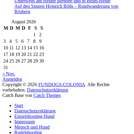
Unterwegs am Heider Bergsee und in Brühl-Heide
Auf den Spuren Heinrich Bölls – Rundwanderung von
Rösberg
August 2026
M
D
M
D
F
S
S
1
2
3
4
5
6
7
8
9
10
11
12
13
14
15
16
17
18
19
20
21
22
23
24
25
26
27
28
29
30
31
« Nov.
Anmelden
Copyright © 2026
FUNDOGS-COLONIA
. Alle Rechte
vorbehalten.
Datenschutzerklärung
Catch Base von
Catch Themes
Nach
Start
oben
Datenschutzerklärung
scrollen
Einzelshooting Hund
Impressum
Mensch und Hund
Rudelshooting