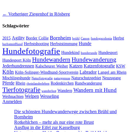
Beitragsnavigation
Vorheriger
← Vorheriger
Ziegenhof in Rösberg
Beitrag:
Schlagwörter
Bornheim
Agility
2015
Border Collie
Herbst
brühl
Canon
fundogscolonia
Hunde
Herbstshooting
Herbststimmung
herbstmitHund
Hundefotografie
Hundekind
Hundesport
hunderunde
Hundewandern
Hundewanderung
Hundesport Köln
Jederhundrennen
Katzen
Katzenfotografie
Kalscheurer Weiher
KSW
Köln
Labrador
Köln-Solinger-Windhund-Sportverein
Langel am Rhein
Mischlingshunde
Naturschutzgebiet
Neuzugang
Naturfotografie
naturgenuss
Pferde
Rhein
Rodenkirchen
Rundwanderung
rheinlanderleben
Tierfotografie
Wandern mit Hund
Wandern
wanderlust
Welpen
Wesseling
Weihnachten
Anmelden
Die schönsten Hundewanderwege zwischen Brühl und
Bornheim
Rotkehlchen – mehr als nur eine rote Brust
Ausflug in die Eifel zur Kasselburg