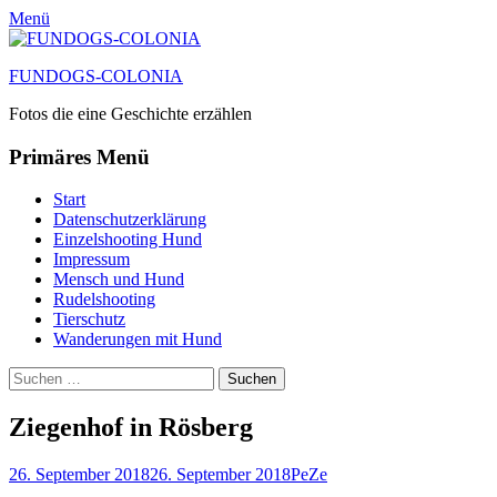
Menü
FUNDOGS-COLONIA
Fotos die eine Geschichte erzählen
Primäres Menü
Zum
Start
Inhalt
Datenschutzerklärung
springen
Einzelshooting Hund
Impressum
Mensch und Hund
Rudelshooting
Tierschutz
Wanderungen mit Hund
Suchen
Suche
nach:
Ziegenhof in Rösberg
Posted
Autor
26. September 2018
26. September 2018
PeZe
on