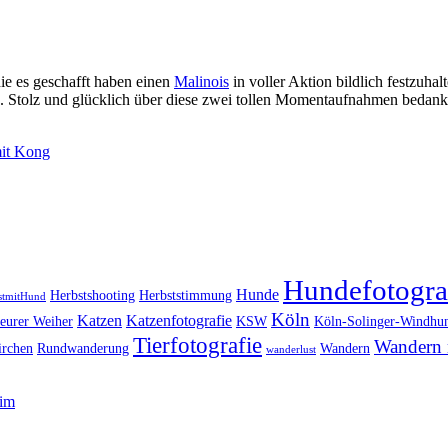
ie es geschafft haben einen
Malinois
in voller Aktion bildlich festzuhal
Stolz und glücklich über diese zwei tollen Momentaufnahmen bedanke 
mit Kong
Hundefotogra
Hunde
Herbstshooting
Herbststimmung
stmitHund
Köln
Katzen
Katzenfotografie
eurer Weiher
KSW
Köln-Solinger-Windhun
Tierfotografie
Wandern 
irchen
Rundwanderung
Wandern
wanderlust
eim