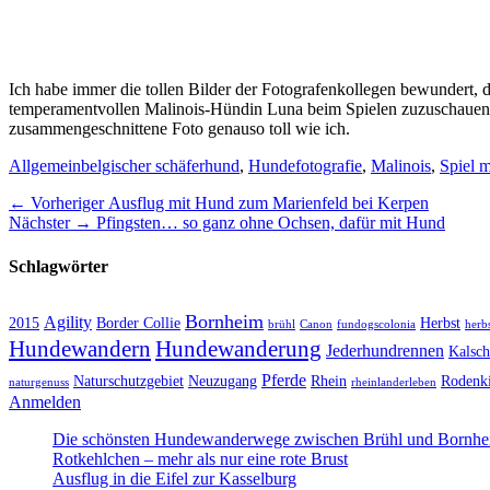
Ich habe immer die tollen Bilder der Fotografenkollegen bewundert, d
temperamentvollen Malinois-Hündin Luna beim Spielen zuzuschauen. 
zusammengeschnittene Foto genauso toll wie ich.
Kategorien
Schlagworte
Allgemein
belgischer schäferhund
,
Hundefotografie
,
Malinois
,
Spiel 
Beitragsnavigation
Vorheriger
← Vorheriger
Ausflug mit Hund zum Marienfeld bei Kerpen
Nächster
Beitrag:
Nächster →
Pfingsten… so ganz ohne Ochsen, dafür mit Hund
Beitrag:
Schlagwörter
Bornheim
Agility
2015
Border Collie
Herbst
brühl
Canon
fundogscolonia
herb
Hundewandern
Hundewanderung
Jederhundrennen
Kalsch
Pferde
Naturschutzgebiet
Neuzugang
Rhein
Rodenk
naturgenuss
rheinlanderleben
Anmelden
Die schönsten Hundewanderwege zwischen Brühl und Bornh
Rotkehlchen – mehr als nur eine rote Brust
Ausflug in die Eifel zur Kasselburg