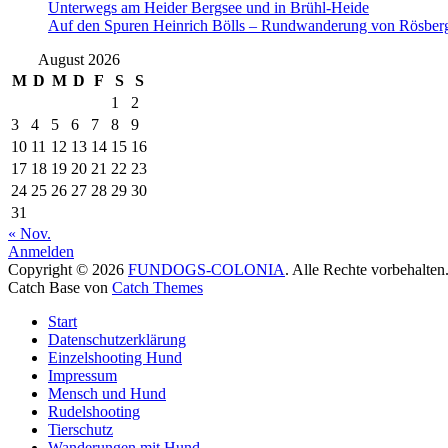
Unterwegs am Heider Bergsee und in Brühl-Heide
Auf den Spuren Heinrich Bölls – Rundwanderung von Rösber
August 2026
M
D
M
D
F
S
S
1
2
3
4
5
6
7
8
9
10
11
12
13
14
15
16
17
18
19
20
21
22
23
24
25
26
27
28
29
30
31
« Nov.
Anmelden
Copyright © 2026
FUNDOGS-COLONIA
. Alle Rechte vorbehalten
Catch Base von
Catch Themes
Nach
Start
oben
Datenschutzerklärung
scrollen
Einzelshooting Hund
Impressum
Mensch und Hund
Rudelshooting
Tierschutz
Wanderungen mit Hund