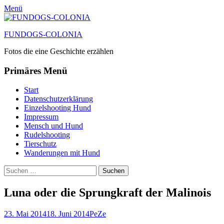
Menü
FUNDOGS-COLONIA
Fotos die eine Geschichte erzählen
Primäres Menü
Zum
Start
Inhalt
Datenschutzerklärung
springen
Einzelshooting Hund
Impressum
Mensch und Hund
Rudelshooting
Tierschutz
Wanderungen mit Hund
Suchen
Suche
nach:
Luna oder die Sprungkraft der Malinois
Posted
Autor
23. Mai 2014
18. Juni 2014
PeZe
on