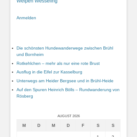
Welpen
Wesseling
Anmelden
Die schönsten Hundewanderwege zwischen Brühl
und Bornheim
Rotkehlchen – mehr als nur eine rote Brust
Ausflug in die Eifel zur Kasselburg
Unterwegs am Heider Bergsee und in Brühl-Heide
Auf den Spuren Heinrich Bölls – Rundwanderung von
Rösberg
AUGUST 2026
M
D
M
D
F
S
S