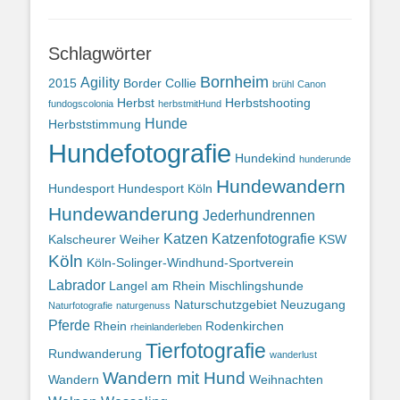
Schlagwörter
Bornheim
Agility
2015
Border Collie
brühl
Canon
Herbst
Herbstshooting
fundogscolonia
herbstmitHund
Hunde
Herbststimmung
Hundefotografie
Hundekind
hunderunde
Hundewandern
Hundesport
Hundesport Köln
Hundewanderung
Jederhundrennen
Katzen
Katzenfotografie
Kalscheurer Weiher
KSW
Köln
Köln-Solinger-Windhund-Sportverein
Labrador
Langel am Rhein
Mischlingshunde
Naturschutzgebiet
Neuzugang
Naturfotografie
naturgenuss
Pferde
Rhein
Rodenkirchen
rheinlanderleben
Tierfotografie
Rundwanderung
wanderlust
Wandern mit Hund
Wandern
Weihnachten