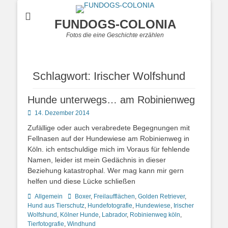
FUNDOGS-COLONIA
Fotos die eine Geschichte erzählen
Schlagwort:
Irischer Wolfshund
Hunde unterwegs… am Robinienweg
Posted
14. Dezember 2014
on
Zufällige oder auch verabredete Begegnungen mit
Fellnasen auf der Hundewiese am Robinienweg in
Köln. ich entschuldige mich im Voraus für fehlende
Namen, leider ist mein Gedächnis in dieser
Beziehung katastrophal. Wer mag kann mir gern
helfen und diese Lücke schließen
Kategorien
Schlagworte
Allgemein
Boxer
,
Freilaufflächen
,
Golden Retriever
,
Hund aus Tierschutz
,
Hundefotografie
,
Hundewiese
,
Irischer
Wolfshund
,
Kölner Hunde
,
Labrador
,
Robinienweg köln
,
Tierfotografie
,
Windhund