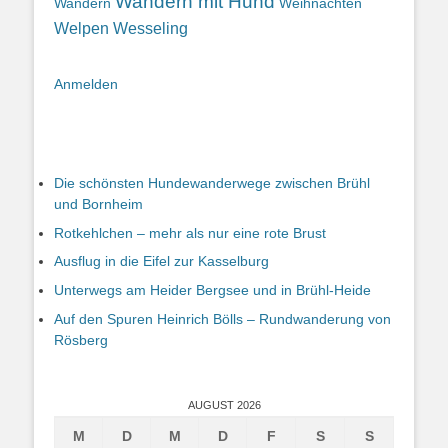
Wandern mit Hund
Wandern
Weihnachten
Welpen
Wesseling
Anmelden
Die schönsten Hundewanderwege zwischen Brühl
und Bornheim
Rotkehlchen – mehr als nur eine rote Brust
Ausflug in die Eifel zur Kasselburg
Unterwegs am Heider Bergsee und in Brühl-Heide
Auf den Spuren Heinrich Bölls – Rundwanderung von
Rösberg
AUGUST 2026
M
D
M
D
F
S
S