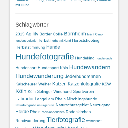
Hundewanderung
,
Mühle
,
Rhein-Erft-kreis
,
Schloss
,
Wandern
mit Hund
Schlagwörter
Bornheim
Agility
2015
Border Collie
brühl
Canon
Herbst
Herbstshooting
fundogscolonia
herbstmitHund
Hunde
Herbststimmung
Hundefotografie
Hundekind
hunderunde
Hundewandern
Hundesport
Hundesport Köln
Hundewanderung
Jederhundrennen
Katzen
Katzenfotografie
Kalscheurer Weiher
KSW
Köln
Köln-Solinger-Windhund-Sportverein
Labrador
Langel am Rhein
Mischlingshunde
Naturschutzgebiet
Neuzugang
Naturfotografie
naturgenuss
Pferde
Rhein
Rodenkirchen
rheinlanderleben
Tierfotografie
Rundwanderung
wanderlust