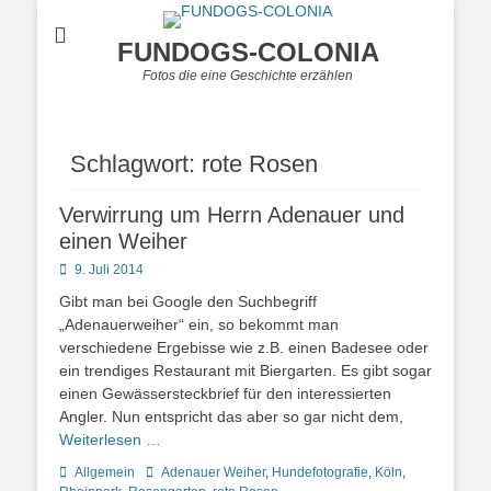
FUNDOGS-COLONIA
Fotos die eine Geschichte erzählen
Schlagwort:
rote Rosen
Verwirrung um Herrn Adenauer und
einen Weiher
Posted
9. Juli 2014
on
Gibt man bei Google den Suchbegriff
„Adenauerweiher“ ein, so bekommt man
verschiedene Ergebisse wie z.B. einen Badesee oder
ein trendiges Restaurant mit Biergarten. Es gibt sogar
einen Gewässersteckbrief für den interessierten
Angler. Nun entspricht das aber so gar nicht dem,
Weiterlesen …
Kategorien
Schlagworte
Allgemein
Adenauer Weiher
,
Hundefotografie
,
Köln
,