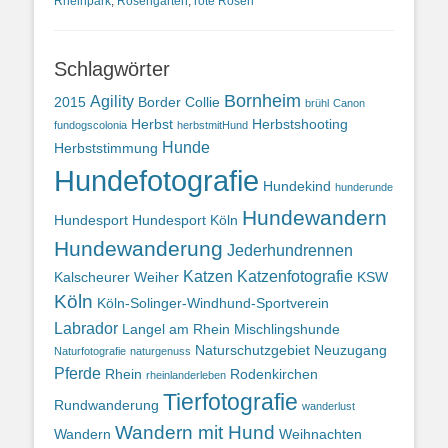
Rheinpark
,
Rosengarten
,
rote Rosen
Schlagwörter
Bornheim
Agility
2015
Border Collie
brühl
Canon
Herbst
Herbstshooting
fundogscolonia
herbstmitHund
Hunde
Herbststimmung
Hundefotografie
Hundekind
hunderunde
Hundewandern
Hundesport
Hundesport Köln
Hundewanderung
Jederhundrennen
Katzen
Katzenfotografie
Kalscheurer Weiher
KSW
Köln
Köln-Solinger-Windhund-Sportverein
Labrador
Langel am Rhein
Mischlingshunde
Naturschutzgebiet
Neuzugang
Naturfotografie
naturgenuss
Pferde
Rhein
Rodenkirchen
rheinlanderleben
Tierfotografie
Rundwanderung
wanderlust
Wandern mit Hund
Wandern
Weihnachten