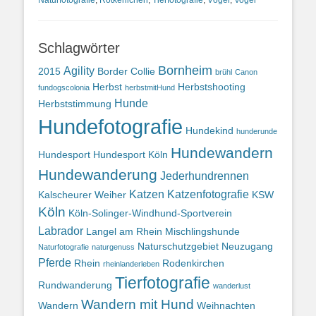
Naturfotografie
,
Rotkehlchen
,
Tierfotografie
,
Vögel
,
Vogel
Schlagwörter
Bornheim
Agility
2015
Border Collie
brühl
Canon
Herbst
Herbstshooting
fundogscolonia
herbstmitHund
Hunde
Herbststimmung
Hundefotografie
Hundekind
hunderunde
Hundewandern
Hundesport
Hundesport Köln
Hundewanderung
Jederhundrennen
Katzen
Katzenfotografie
Kalscheurer Weiher
KSW
Köln
Köln-Solinger-Windhund-Sportverein
Labrador
Langel am Rhein
Mischlingshunde
Naturschutzgebiet
Neuzugang
Naturfotografie
naturgenuss
Pferde
Rhein
Rodenkirchen
rheinlanderleben
Tierfotografie
Rundwanderung
wanderlust
Wandern mit Hund
Wandern
Weihnachten