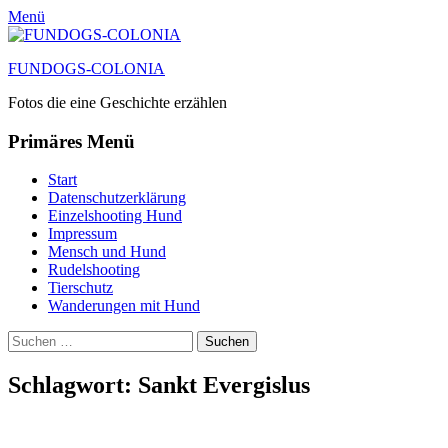
Menü
FUNDOGS-COLONIA
Fotos die eine Geschichte erzählen
Primäres Menü
Zum
Start
Inhalt
Datenschutzerklärung
springen
Einzelshooting Hund
Impressum
Mensch und Hund
Rudelshooting
Tierschutz
Wanderungen mit Hund
Suchen
Suche
nach:
Schlagwort:
Sankt Evergislus