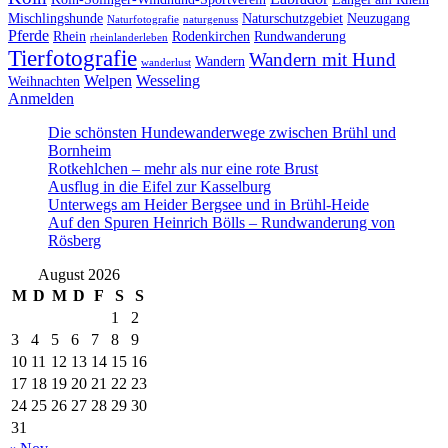
Mischlingshunde
Naturschutzgebiet
Neuzugang
Naturfotografie
naturgenuss
Pferde
Rhein
Rodenkirchen
Rundwanderung
rheinlanderleben
Tierfotografie
Wandern mit Hund
Wandern
wanderlust
Welpen
Wesseling
Weihnachten
Anmelden
Die schönsten Hundewanderwege zwischen Brühl und
Bornheim
Rotkehlchen – mehr als nur eine rote Brust
Ausflug in die Eifel zur Kasselburg
Unterwegs am Heider Bergsee und in Brühl-Heide
Auf den Spuren Heinrich Bölls – Rundwanderung von
Rösberg
August 2026
M
D
M
D
F
S
S
1
2
3
4
5
6
7
8
9
10
11
12
13
14
15
16
17
18
19
20
21
22
23
24
25
26
27
28
29
30
31