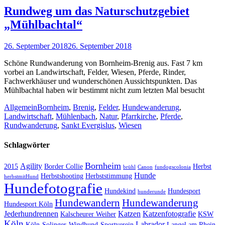
Rundweg um das Naturschutzgebiet
„Mühlbachtal“
Posted
26. September 2018
26. September 2018
on
Schöne Rundwanderung von Bornheim-Brenig aus. Fast 7 km
vorbei an Landwirtschaft, Felder, Wiesen, Pferde, Rinder,
Fachwerkhäuser und wunderschönen Aussichtspunkten. Das
Mühlbachtal haben wir bestimmt nicht zum letzten Mal besucht
Kategorien
Schlagworte
Allgemein
Bornheim
,
Brenig
,
Felder
,
Hundewanderung
,
Landwirtschaft
,
Mühlenbach
,
Natur
,
Pfarrkirche
,
Pferde
,
Rundwanderung
,
Sankt Evergislus
,
Wiesen
Schlagwörter
Bornheim
Agility
2015
Border Collie
Herbst
brühl
Canon
fundogscolonia
Hunde
Herbstshooting
Herbststimmung
herbstmitHund
Hundefotografie
Hundekind
Hundesport
hunderunde
Hundewandern
Hundewanderung
Hundesport Köln
Jederhundrennen
Katzen
Katzenfotografie
Kalscheurer Weiher
KSW
Köln
Labrador
Köln-Solinger-Windhund-Sportverein
Langel am Rhein