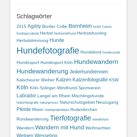
Schlagwörter
Bornheim
Agility
2015
Border Collie
brühl
Canon
Herbst
Herbstshooting
fundogscolonia
herbstmitHund
Hunde
Herbststimmung
Hundefotografie
Hundekind
hunderunde
Hundewandern
Hundesport
Hundesport Köln
Hundewanderung
Jederhundrennen
Katzen
Katzenfotografie
Kalscheurer Weiher
KSW
Köln
Köln-Solinger-Windhund-Sportverein
Labrador
Langel am Rhein
Mischlingshunde
Naturschutzgebiet
Neuzugang
Naturfotografie
naturgenuss
Pferde
Rhein
Rodenkirchen
rheinlanderleben
Tierfotografie
Rundwanderung
wanderlust
Wandern mit Hund
Wandern
Weihnachten
Welpen
Wesseling