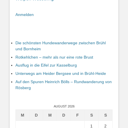
Anmelden
Die schönsten Hundewanderwege zwischen Brühl
und Bornheim
Rotkehlchen – mehr als nur eine rote Brust
Ausflug in die Eifel zur Kasselburg
Unterwegs am Heider Bergsee und in Brühl-Heide
Auf den Spuren Heinrich Bölls – Rundwanderung von
Rösberg
AUGUST 2026
M
D
M
D
F
S
S
1
2