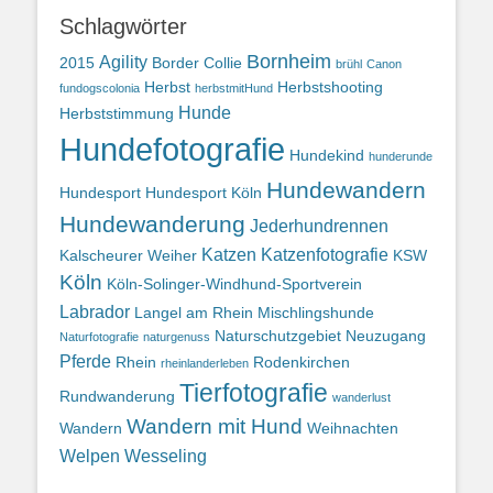
Schlagwörter
Bornheim
Agility
2015
Border Collie
brühl
Canon
Herbst
Herbstshooting
fundogscolonia
herbstmitHund
Hunde
Herbststimmung
Hundefotografie
Hundekind
hunderunde
Hundewandern
Hundesport
Hundesport Köln
Hundewanderung
Jederhundrennen
Katzen
Katzenfotografie
Kalscheurer Weiher
KSW
Köln
Köln-Solinger-Windhund-Sportverein
Labrador
Langel am Rhein
Mischlingshunde
Naturschutzgebiet
Neuzugang
Naturfotografie
naturgenuss
Pferde
Rhein
Rodenkirchen
rheinlanderleben
Tierfotografie
Rundwanderung
wanderlust
Wandern mit Hund
Wandern
Weihnachten
Welpen
Wesseling