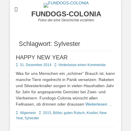
FUNDOGS-COLONIA
Fotos die eine Geschichte erzählen
Schlagwort:
Sylvester
HAPPY NEW YEAR
Posted
31. Dezember 2014
Hinterlasse einen Kommentar
on
Was für uns Menschen ein „schöner“ Brauch ist, kann
manche Tiere regelrecht in Panik versetzen: Raketen
und Silvesterknaller sorgen in vielen Haushalten Jahr
für Jahr für angespannte Gemüter bei Zwei- und
Vierbeinern. Fundogs-Colonia wünscht allen
Fellnasen, ob drinnen oder draussen
Weiterlesen …
Kategorien
Schlagworte
Allgemein
2015
,
Böller
,
guten Rutsch
,
Knaller
,
New
Year
,
Sylvester