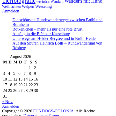
Tierfotografie
Wandern mit Hund
Wandern
wanderlust
Welpen
Wesseling
Weihnachten
Anmelden
Die schönsten Hundewanderwege zwischen Brühl und
Bornheim
Rotkehlchen – mehr als nur eine rote Brust
Ausflug in die Eifel zur Kasselburg
Unterwegs am Heider Bergsee und in Brühl-Heide
Auf den Spuren Heinrich Bölls – Rundwanderung von
Rösberg
August 2026
M
D
M
D
F
S
S
1
2
3
4
5
6
7
8
9
10
11
12
13
14
15
16
17
18
19
20
21
22
23
24
25
26
27
28
29
30
31
« Nov.
Anmelden
Copyright © 2026
FUNDOGS-COLONIA
. Alle Rechte
vorbehalten.
Datenschutzerklärung