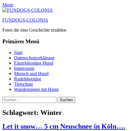
Menü
FUNDOGS-COLONIA
Fotos die eine Geschichte erzählen
Primäres Menü
Zum
Start
Inhalt
Datenschutzerklärung
springen
Einzelshooting Hund
Impressum
Mensch und Hund
Rudelshooting
Tierschutz
Wanderungen mit Hund
Suchen
Suche
nach:
Schlagwort:
Winter
Let it snow… 5 cm Neuschnee in Köln….