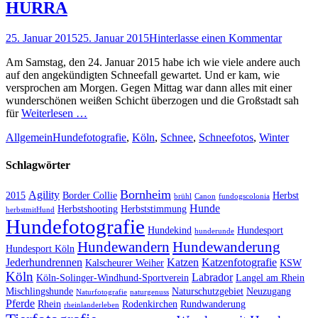
HURRA
Posted
25. Januar 2015
25. Januar 2015
Hinterlasse einen Kommentar
on
Am Samstag, den 24. Januar 2015 habe ich wie viele andere auch
auf den angekündigten Schneefall gewartet. Und er kam, wie
versprochen am Morgen. Gegen Mittag war dann alles mit einer
wunderschönen weißen Schicht überzogen und die Großstadt sah
für
Weiterlesen …
Kategorien
Schlagworte
Allgemein
Hundefotografie
,
Köln
,
Schnee
,
Schneefotos
,
Winter
Schlagwörter
Bornheim
Agility
2015
Border Collie
Herbst
brühl
Canon
fundogscolonia
Hunde
Herbstshooting
Herbststimmung
herbstmitHund
Hundefotografie
Hundekind
Hundesport
hunderunde
Hundewandern
Hundewanderung
Hundesport Köln
Jederhundrennen
Katzen
Katzenfotografie
Kalscheurer Weiher
KSW
Köln
Labrador
Köln-Solinger-Windhund-Sportverein
Langel am Rhein
Mischlingshunde
Naturschutzgebiet
Neuzugang
Naturfotografie
naturgenuss
Pferde
Rhein
Rodenkirchen
Rundwanderung
rheinlanderleben