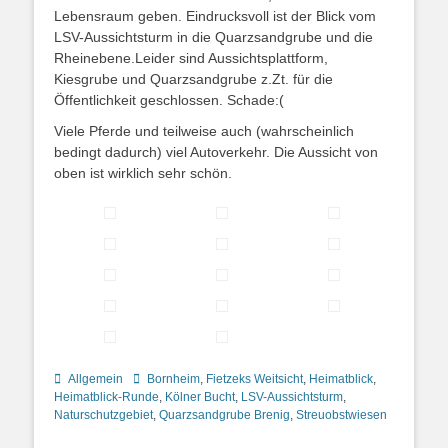
Lebensraum geben. Eindrucksvoll ist der Blick vom
LSV-Aussichtsturm in die Quarzsandgrube und die
Rheinebene.Leider sind Aussichtsplattform,
Kiesgrube und Quarzsandgrube z.Zt. für die
Öffentlichkeit geschlossen. Schade:(
Viele Pferde und teilweise auch (wahrscheinlich
bedingt dadurch) viel Autoverkehr. Die Aussicht von
oben ist wirklich sehr schön.
Kategorien
Schlagworte
Allgemein
Bornheim
,
Fietzeks Weitsicht
,
Heimatblick
,
Heimatblick-Runde
,
Kölner Bucht
,
LSV-Aussichtsturm
,
Naturschutzgebiet
,
Quarzsandgrube Brenig
,
Streuobstwiesen