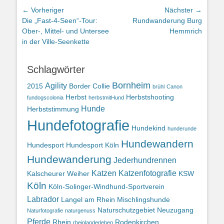
Beitragsnavigation
← Vorheriger
Nächster →
Vorheriger
Nächster
Die „Fast-4-Seen“-Tour:
Rundwanderung Burg
Beitrag:
Beitrag:
Ober-, Mittel- und Untersee
Hemmrich
in der Ville-Seenkette
Schlagwörter
Bornheim
Agility
2015
Border Collie
brühl
Canon
Herbst
Herbstshooting
fundogscolonia
herbstmitHund
Hunde
Herbststimmung
Hundefotografie
Hundekind
hunderunde
Hundewandern
Hundesport
Hundesport Köln
Hundewanderung
Jederhundrennen
Katzen
Katzenfotografie
Kalscheurer Weiher
KSW
Köln
Köln-Solinger-Windhund-Sportverein
Labrador
Langel am Rhein
Mischlingshunde
Naturschutzgebiet
Neuzugang
Naturfotografie
naturgenuss
Pferde
Rhein
Rodenkirchen
rheinlanderleben