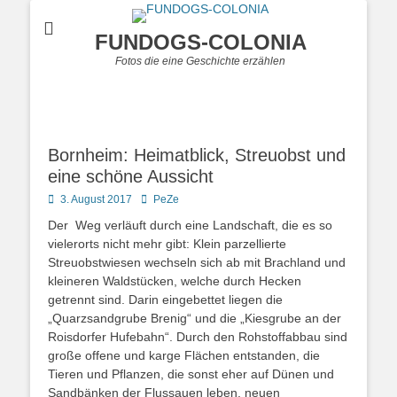
FUNDOGS-COLONIA
Fotos die eine Geschichte erzählen
Bornheim: Heimatblick, Streuobst und
eine schöne Aussicht
Posted
Autor
3. August 2017
PeZe
on
Der Weg verläuft durch eine Landschaft, die es so
vielerorts nicht mehr gibt: Klein parzellierte
Streuobstwiesen wechseln sich ab mit Brachland und
kleineren Waldstücken, welche durch Hecken
getrennt sind. Darin eingebettet liegen die
„Quarzsandgrube Brenig“ und die „Kiesgrube an der
Roisdorfer Hufebahn“. Durch den Rohstoffabbau sind
große offene und karge Flächen entstanden, die
Tieren und Pflanzen, die sonst eher auf Dünen und
Sandbänken der Flussauen leben, neuen